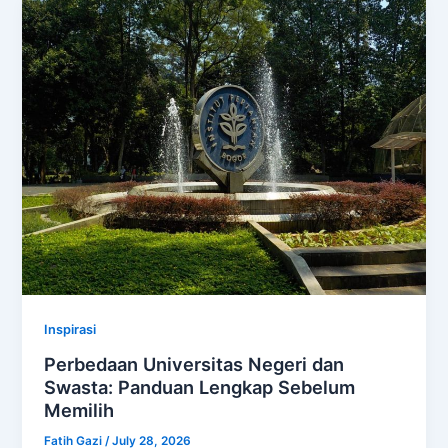
Inspirasi
Perbedaan Universitas Negeri dan
Swasta: Panduan Lengkap Sebelum
Memilih
Fatih Gazi
/
July 28, 2026